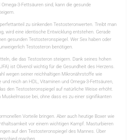
nd Omega-3-Fettsäuren sind, kann die gesunde
teigern.
rperfettanteil zu sinkenden Testosteronwerten. Treibt man
g, wird eine identische Entwicklung entstehen. Gerade
inen gesunden Testosteronspiegel. Wer Sex haben oder
 unweigerlich Testosteron benötigen.
teln, die das Testosteron steigern. Dank seines hohen
FA) ist Olivenöl wichtig für die Gesundheit des Herzens.
ahl wegen seiner reichhaltigen Mikronährstoffe wie
lle und reich an HDL, Vitaminen und Omega-3-Fettsäuren,
das den Testosteronspiegel auf natürliche Weise erhöht.
n Muskelmasse bei, ohne dass es zu einer signifikanten
hormonellen Vorteile bringen. Aber auch heutige Boxer wie
Enthaltsamkeit vor einem wichtigen Kampf. Masturbieren
irkungen auf den Testosteronspiegel des Mannes. Über
terschied machen.