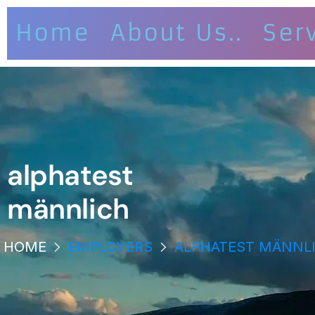
Home
About Us..
Ser
alphatest
männlich
HOME
EMPLOYERS
ALPHATEST MÄNNL