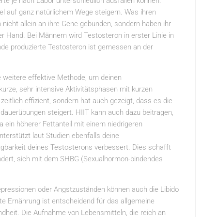
rte je nach Labor unterschiedlich ausfallen können.
el auf ganz natürlichem Wege steigern. Was ihren
nicht allein an ihre Gene gebunden, sondern haben ihr
r Hand. Bei Männern wird Testosteron in erster Linie in
nde produzierte Testosteron ist gemessen an der
ine weitere effektive Methode, um deinen
urze, sehr intensive Aktivitätsphasen mit kurzen
zeitlich effizient, sondern hat auch gezeigt, dass es die
sdauerübungen steigert. HIIT kann auch dazu beitragen,
a ein höherer Fettanteil mit einem niedrigeren
erstützt laut Studien ebenfalls deine
ügbarkeit deines Testosterons verbessert. Dies schafft
ndert, sich mit dem SHBG (Sexualhormon-bindendes
epressionen oder Angstzuständen können auch die Libido
e Ernährung ist entscheidend für das allgemeine
ndheit. Die Aufnahme von Lebensmitteln, die reich an