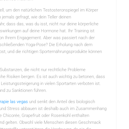
iell, um den natürlichen Testosteronspiegel im Körper
 jemals gefragt, wie dein Teller deinen
r, dass das, was du isst, nicht nur deine körperliche
swirkungen auf deine Hormone hat. Ihr Training ist
on Ihrem Engagement. Aber was passiert nach der
bschließenden Yoga-Pose? Die Erholung nach dem
lbst, und die richtigen Sporternährungsprodukte können
e Substanzen, die nicht nur rechtliche Probleme
he Risiken bergen. Es ist auch wichtig zu betonen, dass
eistungssteigerung in vielen Sportarten verboten ist.
und zu Sanktionen führen.
rapie las vegas
und senkt den Anteil des biologisch
 und Stress abbauen ist deshalb auch im Zusammenhang
e Chicorée, Grapefruit oder Rosenkohl enthalten
rdernd gelten. Obwohl viele Menschen diesen Geschmack