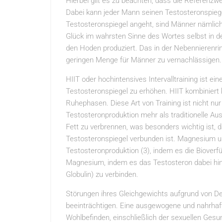
Hierbei gilt es zu beachten, dass die Referenzwe
Dabei kann jeder Mann seinen Testosteronspieg
Testosteronspiegel angeht, sind Männer nämlich 
Glück im wahrsten Sinne des Wortes selbst in de
den Hoden produziert. Das in der Nebennierenri
geringen Menge für Männer zu vernachlässigen.
HIIT oder hochintensives Intervalltraining ist e
Testosteronspiegel zu erhöhen. HIIT kombiniert k
Ruhephasen. Diese Art von Training ist nicht nur 
Testosteronproduktion mehr als traditionelle Au
Fett zu verbrennen, was besonders wichtig ist, d
Testosteronspiegel verbunden ist. Magnesium unt
Testosteronproduktion (3), indem es die Bioverf
Magnesium, indem es das Testosteron dabei hi
Globulin) zu verbinden.
Störungen ihres Gleichgewichts aufgrund von D
beeinträchtigen. Eine ausgewogene und nahrhaft
Wohlbefinden, einschließlich der sexuellen Gesu