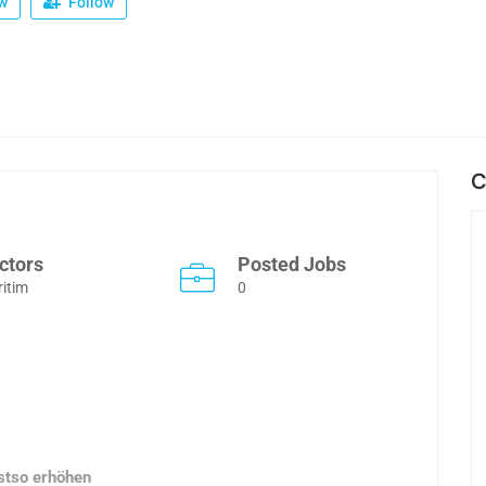
w
Follow
C
ctors
Posted Jobs
itim
0
stso erhöhen