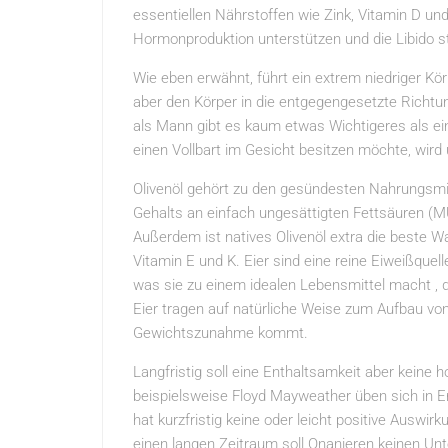
essentiellen Nährstoffen wie Zink, Vitamin D u
Hormonproduktion unterstützen und die Libido s
Wie eben erwähnt, führt ein extrem niedriger Kö
aber den Körper in die entgegengesetzte Richtun
als Mann gibt es kaum etwas Wichtigeres als e
einen Vollbart im Gesicht besitzen möchte, wird
Olivenöl gehört zu den gesündesten Nahrungsmit
Gehalts an einfach ungesättigten Fettsäuren (MU
Außerdem ist natives Olivenöl extra die beste W
Vitamin E und K. Eier sind eine reine Eiweißque
was sie zu einem idealen Lebensmittel macht , 
Eier tragen auf natürliche Weise zum Aufbau vo
Gewichtszunahme kommt.
Langfristig soll eine Enthaltsamkeit aber keine 
beispielsweise Floyd Mayweather üben sich in 
hat kurzfristig keine oder leicht positive Ausw
einen langen Zeitraum soll Onanieren keinen Un