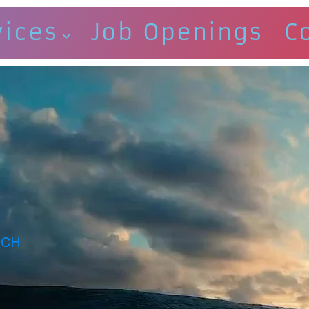
vices
Job Openings
C
ICH