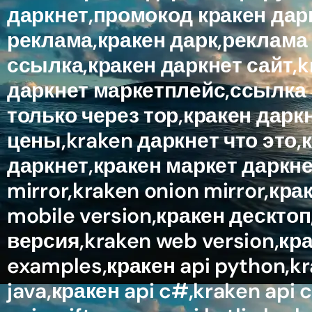
даркнет,промокод кракен дарк
реклама,кракен дарк,реклама 
ссылка,кракен даркнет сайт,k
даркнет маркетплейс,ссылка к
только через тор,кракен дарк
цены,kraken даркнет что это,
даркнет,кракен маркет даркнет
mirror,kraken onion mirror,кр
mobile version,кракен десктоп
версия,kraken web version,кра
examples,кракен api python,kra
java,кракен api c#,kraken api c