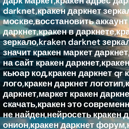
дарк маркет,кракен адрес дар
darknet,кракен даркнет зерка
москве,восстановить аккаунт 
даркнет,кракен в даркнете,кр
зеркало,kraken darknet зеркал
значит кракен маркет даркнет
на сайт кракен даркнет,краке
кьюар код,кракен даркнет qr к
лого,кракен даркнет логотип,
даркнет,маркет кракен даркне
скачать,кракен это современ
не найден,нейросеть кракен 
онион,кракен даркнет форум,