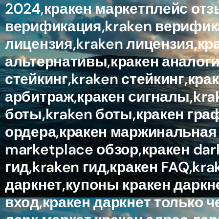
2024,кракен маркетплейс отз
верификация,kraken верифика
лицензия,kraken лицензия,кр
альтернативы,кракен аналоги
стейкинг,kraken стейкинг,кр
арбитраж,кракен сигналы,krak
боты,kraken боты,кракен гра
ордера,кракен маржинальная т
marketplace обзор,кракен da
гид,kraken гид,кракен FAQ,kr
даркнет,купоны кракен даркне
вход,кракен даркнет только ч