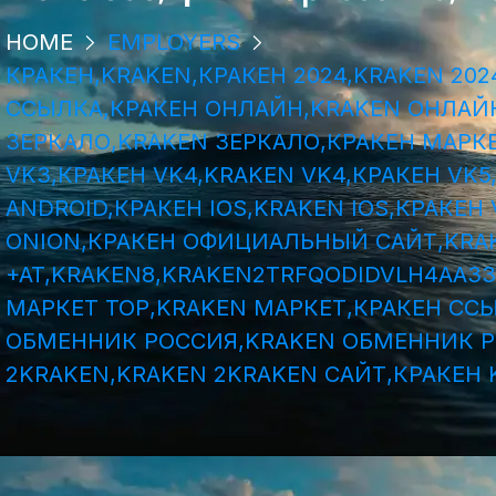
HOME
EMPLOYERS
КРАКЕН,KRAKEN,КРАКЕН 2024,KRAKEN 20
ССЫЛКА,КРАКЕН ОНЛАЙН,KRAKEN ОНЛАЙН
ЗЕРКАЛО,KRAKEN ЗЕРКАЛО,КРАКЕН МАРКЕ
VK3,КРАКЕН VK4,KRAKEN VK4,КРАКЕН VK5
ANDROID,КРАКЕН IOS,KRAKEN IOS,КРАКЕ
ONION,КРАКЕН ОФИЦИАЛЬНЫЙ САЙТ,KRAK
+AT,KRAKEN8,KRAKEN2TRFQODIDVLH4AA3
МАРКЕТ ТОР,KRAKEN МАРКЕТ,КРАКЕН ССЫ
ОБМЕННИК РОССИЯ,KRAKEN ОБМЕННИК РФ
2KRAKEN,KRAKEN 2KRAKEN САЙТ,КРАКЕН 