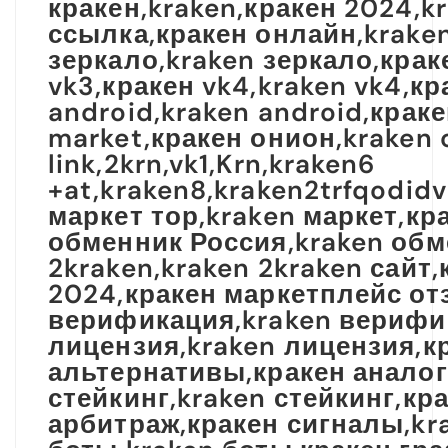
кракен,kraken,кракен 2024,k
ссылка,кракен онлайн,kraken
зеркало,kraken зеркало,краке
vk3,кракен vk4,kraken vk4,кр
android,kraken android,краке
market,кракен онион,kraken
link,2krn,vk1,Krn,kraken6
+at,kraken8,kraken2trfqodid
маркет тор,kraken маркет,кр
обменник Россия,kraken обме
2kraken,kraken 2kraken сайт
2024,кракен маркетплейс от
верификация,kraken верифик
лицензия,kraken лицензия,к
альтернативы,кракен аналог
стейкинг,kraken стейкинг,к
арбитраж,кракен сигналы,kra