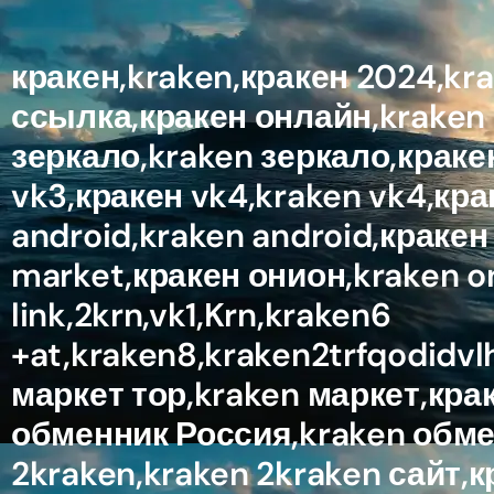
кракен,kraken,кракен 2024,kr
ссылка,кракен онлайн,kraken 
зеркало,kraken зеркало,кракен
vk3,кракен vk4,kraken vk4,кра
android,kraken android,кракен
market,кракен онион,kraken 
link,2krn,vk1,Krn,kraken6
+at,kraken8,kraken2trfqodidv
маркет тор,kraken маркет,кра
обменник Россия,kraken обмен
2kraken,kraken 2kraken сайт,