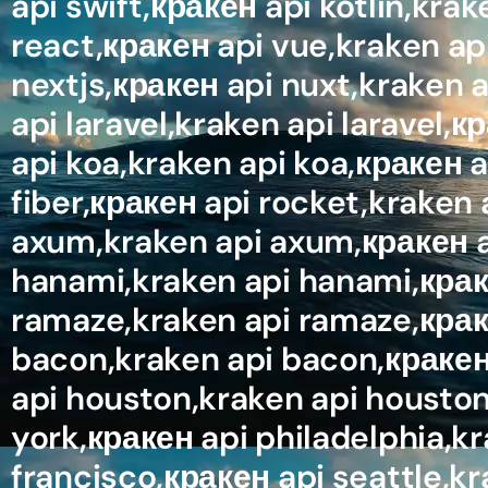
api swift,кракен api kotlin,krak
react,кракен api vue,kraken api
nextjs,кракен api nuxt,kraken a
api laravel,kraken api laravel
api koa,kraken api koa,кракен a
fiber,кракен api rocket,kraken 
axum,kraken api axum,кракен api
hanami,kraken api hanami,краке
ramaze,kraken api ramaze,краке
bacon,kraken api bacon,кракен 
api houston,kraken api houston
york,кракен api philadelphia,kr
francisco,кракен api seattle,k