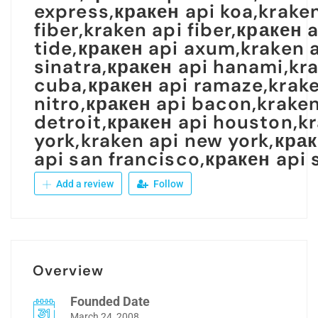
express,кракен api koa,kraken
fiber,kraken api fiber,кракен 
tide,кракен api axum,kraken a
sinatra,кракен api hanami,kr
cuba,кракен api ramaze,krake
nitro,кракен api bacon,kraken
detroit,кракен api houston,kr
york,kraken api new york,крак
api san francisco,кракен api 
Add a review
Follow
Overview
Founded Date
March 24, 2008