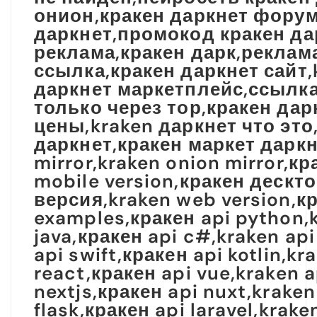
онион,кракен даркнет форум
даркнет,промокод кракен да
реклама,кракен дарк,реклама
ссылка,кракен даркнет сайт,
даркнет маркетплейс,ссылка 
только через тор,кракен дар
цены,kraken даркнет что это
даркнет,кракен маркет даркн
mirror,kraken onion mirror,к
mobile version,кракен дескт
версия,kraken web version,к
examples,кракен api python,k
java,кракен api c#,kraken api
api swift,кракен api kotlin,kr
react,кракен api vue,kraken a
nextjs,кракен api nuxt,kraken
flask,кракен api laravel,krak