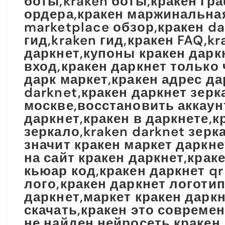
боты,kraken боты,кракен гр
ордера,кракен маржинальная 
marketplace обзор,кракен d
гид,kraken гид,кракен FAQ,k
даркнет,купоны кракен даркн
вход,кракен даркнет только 
дарк маркет,кракен адрес да
darknet,кракен даркнет зерк
москве,восстановить аккаунт
даркнет,кракен в даркнете,к
зеркало,kraken darknet зерка
значит кракен маркет даркне
на сайт кракен даркнет,крак
кьюар код,кракен даркнет qr
лого,кракен даркнет логотип
даркнет,маркет кракен даркн
скачать,кракен это совреме
не найден,нейросеть кракен