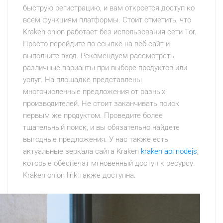
быструю регистрацию, и вам откроется доступ ко
всем функциям платформы. Стоит отметить, что
Kraken onion работает без использования сети Tor.
Просто перейдите по ссылке на веб-сайт и
выполните вход. Рекомендуем рассмотреть
различные варианты при выборе продуктов или
услуг. На площадке представлены
многочисленные предложения от разных
производителей. Не стоит заканчивать поиск
первым же продуктом. Проведите более
тщательный поиск, и вы обязательно найдете
выгодные предложения. У нас также есть
актуальные зеркала сайта Kraken
kraken api nodejs
,
которые обеспечат мгновенный доступ к ресурсу.
Kraken onion link также доступна.