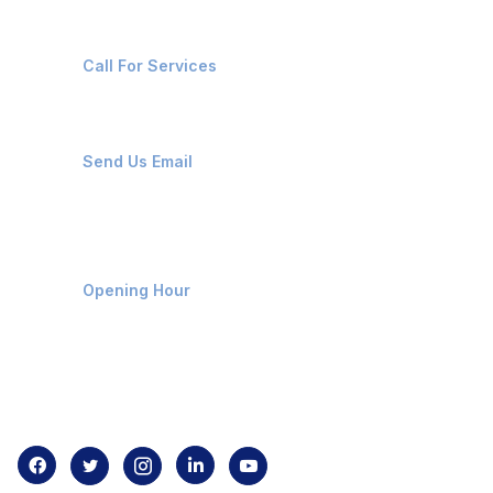
+91-8087221670
Call For Services
ops@affluencemaritime.com
Send Us Email
Monday-Friday 9am - 8pm
Opening Hour
Home
About us
Contact us