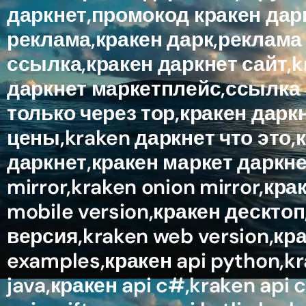
даркнет,промокод кракен дарк
реклама,кракен дарк,реклама 
ссылка,кракен даркнет сайт,k
даркнет маркетплейс,ссылка к
только через тор,кракен дарк
цены,kraken даркнет что это,
даркнет,кракен маркет даркнет
mirror,kraken onion mirror,кр
mobile version,кракен десктоп
версия,kraken web version,кра
examples,кракен api python,kra
java,кракен api c#,kraken api c