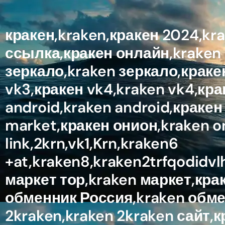
кракен,kraken,кракен 2024,kr
ссылка,кракен онлайн,kraken 
зеркало,kraken зеркало,кракен
vk3,кракен vk4,kraken vk4,кра
android,kraken android,кракен
market,кракен онион,kraken 
link,2krn,vk1,Krn,kraken6
+at,kraken8,kraken2trfqodidv
маркет тор,kraken маркет,кра
обменник Россия,kraken обмен
2kraken,kraken 2kraken сайт,