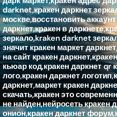
дарк маркет,кракен адрес дар
darknet,кракен даркнет зерка
москве,восстановить аккаунт 
даркнет,кракен в даркнете,кр
зеркало,kraken darknet зеркал
значит кракен маркет даркнет
на сайт кракен даркнет,краке
кьюар код,кракен даркнет qr к
лого,кракен даркнет логотип,
даркнет,маркет кракен даркне
скачать,кракен это современ
не найден,нейросеть кракен 
онион,кракен даркнет форум,