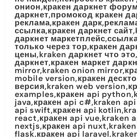
онион,кракен даркнет форум
даркнет,промокод кракен да
реклама,кракен дарк,реклама
ссылка,кракен даркнет сайт,
даркнет маркетплейс,ссылка 
только через тор,кракен дар
цены,kraken даркнет что это
даркнет,кракен маркет даркн
mirror,kraken onion mirror,к
mobile version,кракен дескт
версия,kraken web version,к
examples,кракен api python,k
java,кракен api c#,kraken api
api swift,кракен api kotlin,kr
react,кракен api vue,kraken a
nextjs,кракен api nuxt,kraken
flask,кракен api laravel,krak