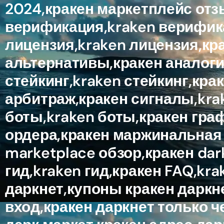
2024,кракен маркетплейс отз
верификация,kraken верифика
лицензия,kraken лицензия,кр
альтернативы,кракен аналоги
стейкинг,kraken стейкинг,кр
арбитраж,кракен сигналы,krak
боты,kraken боты,кракен гра
ордера,кракен маржинальная т
marketplace обзор,кракен da
гид,kraken гид,кракен FAQ,kr
даркнет,купоны кракен даркне
вход,кракен даркнет только ч