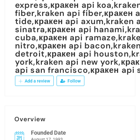
express,кракен api koa,kraken
fiber,kraken api fiber,кракен 
tide,кракен api axum,kraken a
sinatra,кракен api hanami,kr
cuba,кракен api ramaze,krake
nitro,кракен api bacon,kraken
detroit,кракен api houston,kr
york,kraken api new york,крак
api san francisco,кракен api 
Add a review
Follow
Overview
Founded Date
August 17, 1993