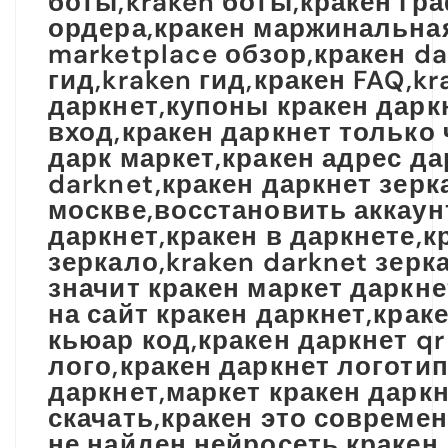
боты,kraken боты,кракен гр
ордера,кракен маржинальная 
marketplace обзор,кракен d
гид,kraken гид,кракен FAQ,k
даркнет,купоны кракен даркн
вход,кракен даркнет только 
дарк маркет,кракен адрес да
darknet,кракен даркнет зерк
москве,восстановить аккаунт
даркнет,кракен в даркнете,к
зеркало,kraken darknet зерка
значит кракен маркет даркне
на сайт кракен даркнет,крак
кьюар код,кракен даркнет qr
лого,кракен даркнет логотип
даркнет,маркет кракен даркн
скачать,кракен это совреме
не найден,нейросеть кракен