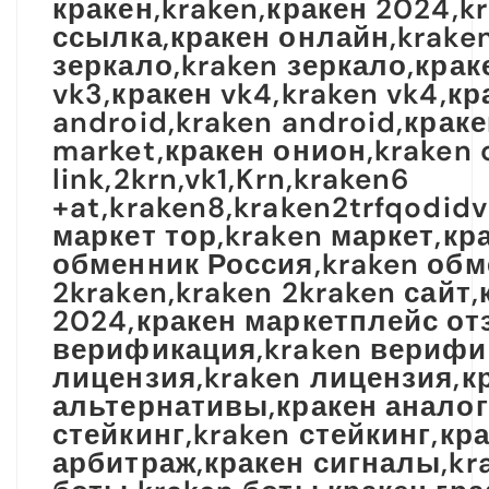
кракен,kraken,кракен 2024,k
ссылка,кракен онлайн,kraken
зеркало,kraken зеркало,краке
vk3,кракен vk4,kraken vk4,кр
android,kraken android,краке
market,кракен онион,kraken
link,2krn,vk1,Krn,kraken6
+at,kraken8,kraken2trfqodid
маркет тор,kraken маркет,кр
обменник Россия,kraken обме
2kraken,kraken 2kraken сайт
2024,кракен маркетплейс от
верификация,kraken верифик
лицензия,kraken лицензия,к
альтернативы,кракен аналог
стейкинг,kraken стейкинг,к
арбитраж,кракен сигналы,kra