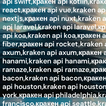
api swift,кракен api kotlin,krak
react,кракен api vue,kraken api
nextjs,кракен api nuxt,kraken a
api laravel,kraken api laravel
api koa,kraken api koa,кракен a
fiber,кракен api rocket,kraken 
axum,kraken api axum,кракен api
hanami,kraken api hanami,краке
ramaze,kraken api ramaze,краке
bacon,kraken api bacon,кракен 
api houston,kraken api houston
york,кракен api philadelphia,kr
francisco,кракен api seattle,k