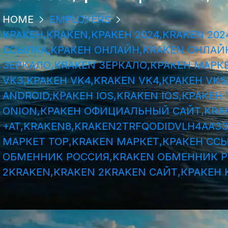
HOME
EMPLOYERS
КРАКЕН,KRAKEN,КРАКЕН 2024,KRAKEN 20
ССЫЛКА,КРАКЕН ОНЛАЙН,KRAKEN ОНЛАЙН
ЗЕРКАЛО,KRAKEN ЗЕРКАЛО,КРАКЕН МАРКЕ
VK3,КРАКЕН VK4,KRAKEN VK4,КРАКЕН VK5
ANDROID,КРАКЕН IOS,KRAKEN IOS,КРАКЕ
ONION,КРАКЕН ОФИЦИАЛЬНЫЙ САЙТ,KRAK
+AT,KRAKEN8,KRAKEN2TRFQODIDVLH4AA3
МАРКЕТ ТОР,KRAKEN МАРКЕТ,КРАКЕН ССЫ
ОБМЕННИК РОССИЯ,KRAKEN ОБМЕННИК РФ
2KRAKEN,KRAKEN 2KRAKEN САЙТ,КРАКЕН 