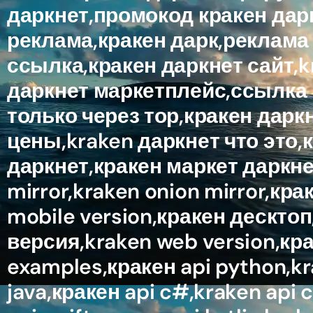
даркнет,промокод кракен дарк
реклама,кракен дарк,реклама 
ссылка,кракен даркнет сайт,k
даркнет маркетплейс,ссылка к
только через тор,кракен дарк
цены,kraken даркнет что это,
даркнет,кракен маркет даркнет
mirror,kraken onion mirror,кр
mobile version,кракен десктоп
версия,kraken web version,кра
examples,кракен api python,kra
java,кракен api c#,kraken api c