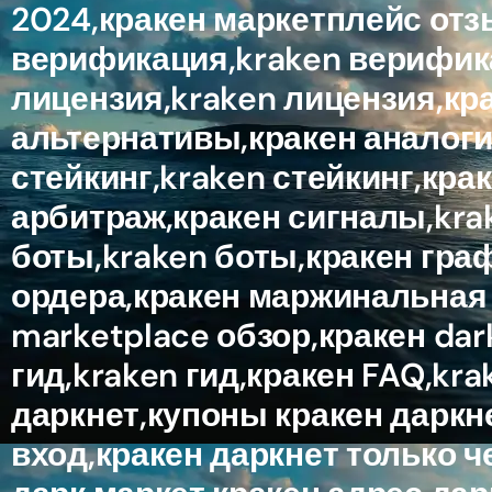
2024,кракен маркетплейс отз
верификация,kraken верифика
лицензия,kraken лицензия,кр
альтернативы,кракен аналоги
стейкинг,kraken стейкинг,кр
арбитраж,кракен сигналы,krak
боты,kraken боты,кракен гра
ордера,кракен маржинальная т
marketplace обзор,кракен da
гид,kraken гид,кракен FAQ,kr
даркнет,купоны кракен даркне
вход,кракен даркнет только ч