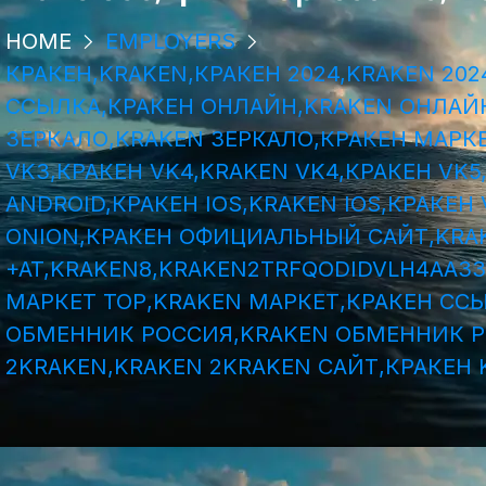
HOME
EMPLOYERS
КРАКЕН,KRAKEN,КРАКЕН 2024,KRAKEN 20
ССЫЛКА,КРАКЕН ОНЛАЙН,KRAKEN ОНЛАЙН
ЗЕРКАЛО,KRAKEN ЗЕРКАЛО,КРАКЕН МАРКЕ
VK3,КРАКЕН VK4,KRAKEN VK4,КРАКЕН VK5
ANDROID,КРАКЕН IOS,KRAKEN IOS,КРАКЕ
ONION,КРАКЕН ОФИЦИАЛЬНЫЙ САЙТ,KRAK
+AT,KRAKEN8,KRAKEN2TRFQODIDVLH4AA3
МАРКЕТ ТОР,KRAKEN МАРКЕТ,КРАКЕН ССЫ
ОБМЕННИК РОССИЯ,KRAKEN ОБМЕННИК РФ
2KRAKEN,KRAKEN 2KRAKEN САЙТ,КРАКЕН 