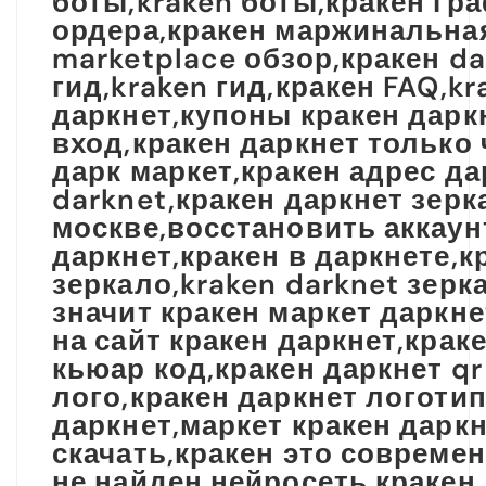
боты,kraken боты,кракен гр
ордера,кракен маржинальная 
marketplace обзор,кракен d
гид,kraken гид,кракен FAQ,k
даркнет,купоны кракен даркн
вход,кракен даркнет только 
дарк маркет,кракен адрес да
darknet,кракен даркнет зерк
москве,восстановить аккаунт
даркнет,кракен в даркнете,к
зеркало,kraken darknet зерка
значит кракен маркет даркне
на сайт кракен даркнет,крак
кьюар код,кракен даркнет qr
лого,кракен даркнет логотип
даркнет,маркет кракен даркн
скачать,кракен это совреме
не найден,нейросеть кракен