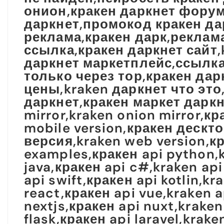
онион,кракен даркнет форум
даркнет,промокод кракен да
реклама,кракен дарк,реклама
ссылка,кракен даркнет сайт,
даркнет маркетплейс,ссылка 
только через тор,кракен дар
цены,kraken даркнет что это
даркнет,кракен маркет даркн
mirror,kraken onion mirror,к
mobile version,кракен дескт
версия,kraken web version,к
examples,кракен api python,k
java,кракен api c#,kraken api
api swift,кракен api kotlin,kr
react,кракен api vue,kraken a
nextjs,кракен api nuxt,kraken
flask,кракен api laravel,krak