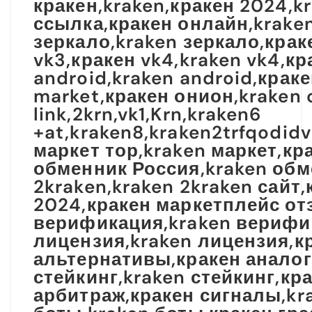
кракен,kraken,кракен 2024,k
ссылка,кракен онлайн,kraken
зеркало,kraken зеркало,краке
vk3,кракен vk4,kraken vk4,кр
android,kraken android,краке
market,кракен онион,kraken
link,2krn,vk1,Krn,kraken6
+at,kraken8,kraken2trfqodid
маркет тор,kraken маркет,кр
обменник Россия,kraken обме
2kraken,kraken 2kraken сайт
2024,кракен маркетплейс от
верификация,kraken верифик
лицензия,kraken лицензия,к
альтернативы,кракен аналог
стейкинг,kraken стейкинг,к
арбитраж,кракен сигналы,kra