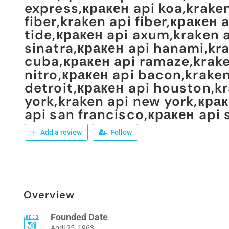
express,кракен api koa,kraken
fiber,kraken api fiber,кракен 
tide,кракен api axum,kraken a
sinatra,кракен api hanami,kr
cuba,кракен api ramaze,krake
nitro,кракен api bacon,kraken
detroit,кракен api houston,kr
york,kraken api new york,крак
api san francisco,кракен api 
Add a review
Follow
Overview
Founded Date
April 25, 1963