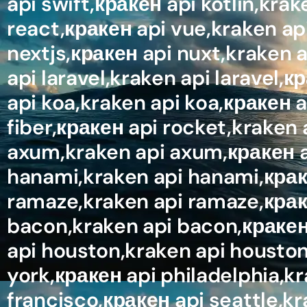
api swift,кракен api kotlin,krak
react,кракен api vue,kraken api
nextjs,кракен api nuxt,kraken a
api laravel,kraken api laravel
api koa,kraken api koa,кракен a
fiber,кракен api rocket,kraken 
axum,kraken api axum,кракен api
hanami,kraken api hanami,краке
ramaze,kraken api ramaze,краке
bacon,kraken api bacon,кракен 
api houston,kraken api houston
york,кракен api philadelphia,kr
francisco,кракен api seattle,k