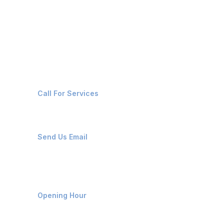
CRUISE VESSELS
Contact Us
+91-8087221670
Call For Services
ops@affluencemaritime.com
Send Us Email
Monday-Friday 9am - 8pm
Opening Hour