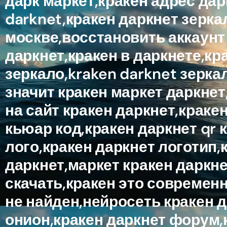
дарк маркет,кракен адрес дар
darknet,кракен даркнет зерка
москве,восстановить аккаунт 
даркнет,кракен в даркнете,кр
зеркало,kraken darknet зеркал
значит кракен маркет даркнет
на сайт кракен даркнет,краке
кьюар код,кракен даркнет qr к
лого,кракен даркнет логотип,
даркнет,маркет кракен даркне
скачать,кракен это современ
не найден,нейросеть кракен 
онион,кракен даркнет форум,