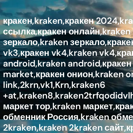
кракен,kraken,кракен 2024,kr
ссылка,кракен онлайн,kraken 
зеркало,kraken зеркало,кракен
vk3,кракен vk4,kraken vk4,кра
android,kraken android,кракен
market,кракен онион,kraken 
link,2krn,vk1,Krn,kraken6
+at,kraken8,kraken2trfqodidv
маркет тор,kraken маркет,кра
обменник Россия,kraken обмен
2kraken,kraken 2kraken сайт,